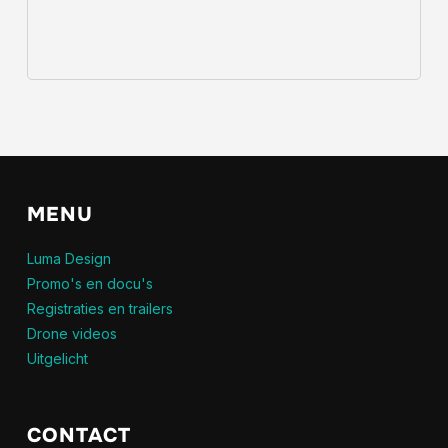
MENU
Luma Design
Promo's en docu's
Registraties en trailers
Drone videos
Uitgelicht
CONTACT