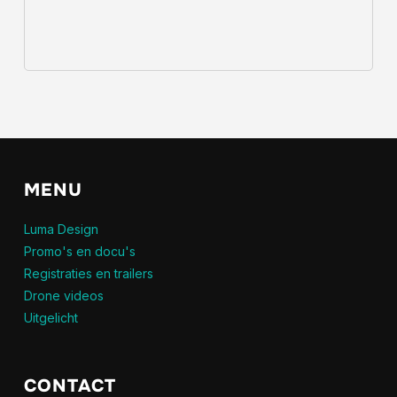
MENU
Luma Design
Promo's en docu's
Registraties en trailers
Drone videos
Uitgelicht
CONTACT