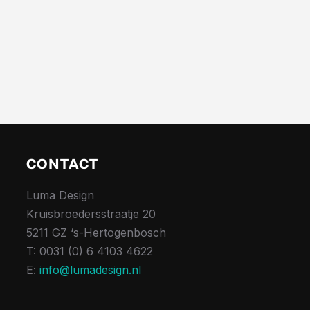
CONTACT
Luma Design
Kruisbroedersstraatje 20
5211 GZ ‘s-Hertogenbosch
T: 0031 (0) 6 4103 4622
E:
info@lumadesign.nl