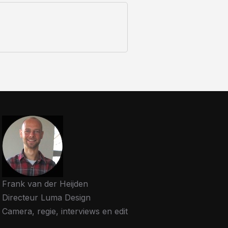
Frank van der Heijden
Directeur Luma Design
Camera, regie, interviews en edit