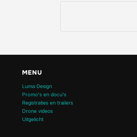
MENU
Luma Design
Promo's en docu's
Registraties en trailers
Drone videos
Uitgelicht