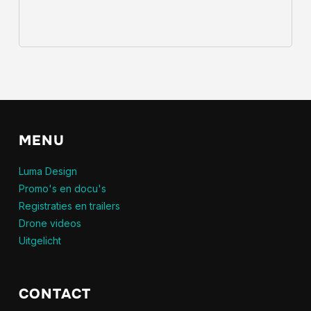
MENU
Luma Design
Promo's en docu's
Registraties en trailers
Drone videos
Uitgelicht
CONTACT