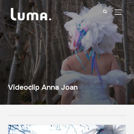
TOGGL
Videoclip Anna Joan