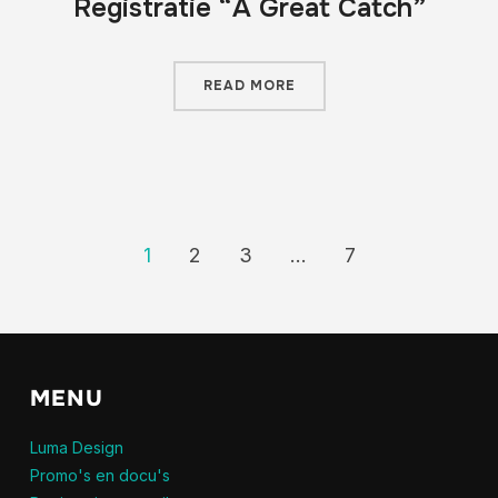
Registratie “A Great Catch”
READ MORE
1
2
3
…
7
MENU
Luma Design
Promo's en docu's